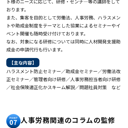
ト様のニーズに応じて、研修・センナ―等の講師をして
おります。
また、集客を目的として労働法、人事労務、ハラスメン
トや助成金制度をテーマとした協業によるセミナーやイ
ベント開催も随時受け付けております。
なお、対象になる研修については同時に人材開発支援助
成金の申請代行も行います。
【主な内容】
ハラスメント防止セミナー／助成金セミナー／労働法改
正セミナー／管理者向け研修／人事労務担当者向け研修
／社会保険適正化かスキーム解説／問題社員対策 など
人事労務関連のコラムの監修
POINT
07