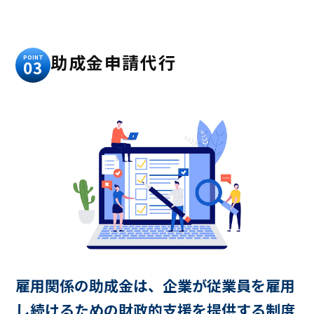
助成金申請代行
POINT
03
雇用関係の助成金は、企業が従業員を雇用
し続けるための財政的支援を提供する制度