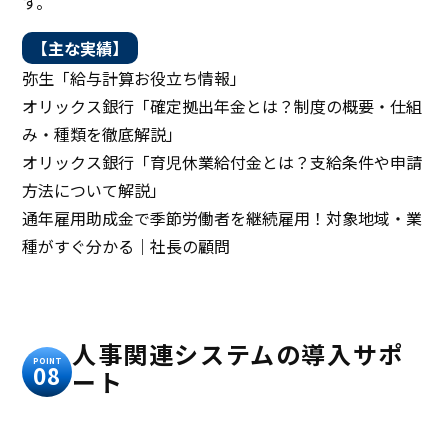
す。
【主な実績】
弥生「給与計算お役立ち情報」
オリックス銀行「確定拠出年金とは？制度の概要・仕組
み・種類を徹底解説」
オリックス銀行「育児休業給付金とは？支給条件や申請
方法について解説」
通年雇用助成金で季節労働者を継続雇用！対象地域・業
種がすぐ分かる｜社長の顧問
人事関連システムの導入サポ
POINT
08
ート