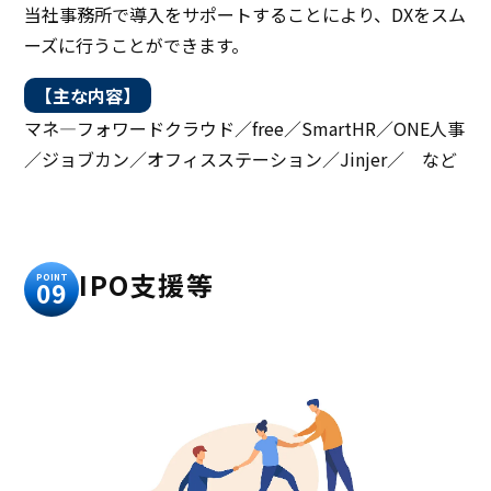
当社事務所で導入をサポートすることにより、DXをスム
ーズに行うことができます。
【主な内容】
マネ―フォワードクラウド／free／SmartHR／ONE人事
／ジョブカン／オフィスステーション／Jinjer／ など
IPO支援等
POINT
09