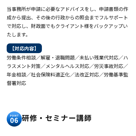
当事務所が申請に必要なアドバイスをし、申請書類の作
成から提出、その後の行政からの照会までフルサポート
で対応し、財政面でもクライアント様をバックアップい
たします。
【対応内容】
労働条件相談／解雇・退職問題／未払い残業代対応／ハ
ラスメント対策／メンタルヘルス対応／労災事故対応／
年金相談／社会保険料適正化／法改正対応／労働基準監
督署対応
研修・セミナー講師
POINT
06