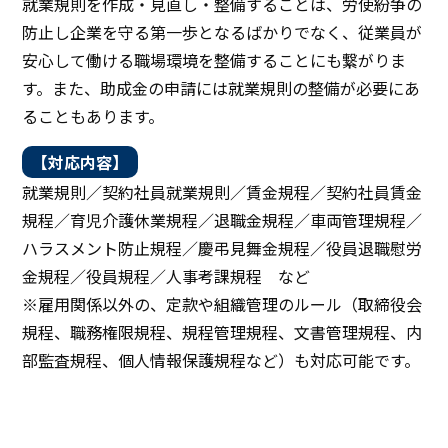
就業規則を作成・見直し・整備することは、労使紛争の
防止し企業を守る第一歩となるばかりでなく、従業員が
安心して働ける職場環境を整備することにも繋がりま
す。また、助成金の申請には就業規則の整備が必要にあ
ることもあります。
【対応内容】
就業規則／契約社員就業規則／賃金規程／契約社員賃金
規程／育児介護休業規程／退職金規程／車両管理規程／
ハラスメント防止規程／慶弔見舞金規程／役員退職慰労
金規程／役員規程／人事考課規程 など
※雇用関係以外の、定款や組織管理のルール（取締役会
規程、職務権限規程、規程管理規程、文書管理規程、内
部監査規程、個人情報保護規程など）も対応可能です。