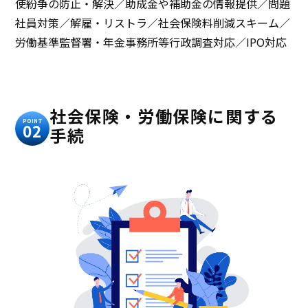
使紛争の防止・解決／助成金や補助金の情報提供／問題
社員対策／解雇・リストラ／社会保険料削減スキーム／
労働基準監督署・年金事務所等行政調査対応／IPO対応
社会保険・労働保険に関する
POINT
02
手続