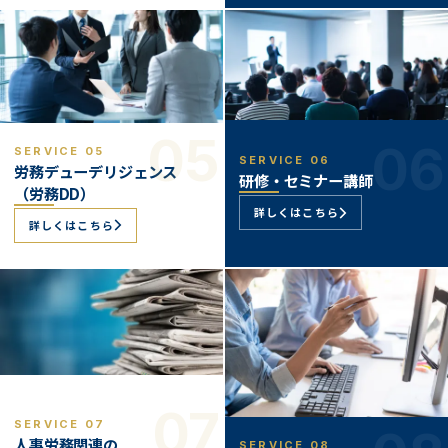
05
06
SERVICE 05
SERVICE 06
労務デューデリジェンス
研修・セミナー講師
（労務DD）
詳しくはこちら
詳しくはこちら
07
SERVICE 07
人事労務関連の
SERVICE 08