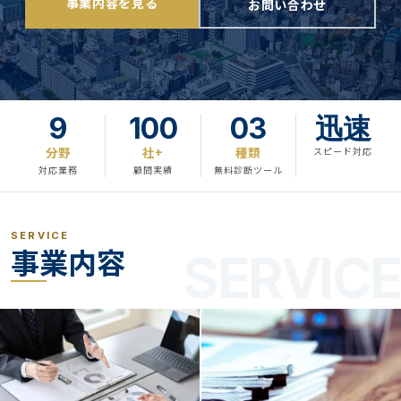
事業内容を見る
お問い合わせ
9
100
03
迅速
分野
社+
種類
スピード対応
対応業務
顧問実績
無料診断ツール
SERVICE
事業内容
SERVICE